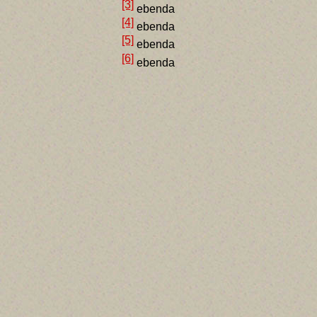
[3]
ebenda
[4]
ebenda
[5]
ebenda
[6]
ebenda