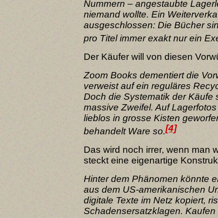
Nummern – angestaubte Lagerlei
niemand wollte. Ein Weiterverkauf
ausgeschlossen: Die Bücher sin
pro Titel immer exakt nur ein Ex
Der Käufer will von diesen Vorw
Zoom Books dementiert die Vor
verweist auf ein reguläres Recy
Doch die Systematik der Käufe 
massive Zweifel. Auf Lagerfotos
lieblos in grosse Kisten geworfe
[4]
behandelt Ware so.
Das wird noch irrer, wenn man we
steckt eine eigenartige Konstru
Hinter dem Phänomen könnte ein
aus dem US-amerikanischen Ur
digitale Texte im Netz kopiert, ris
Schadensersatzklagen. Kaufen