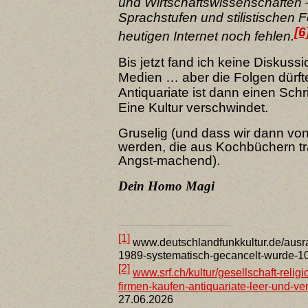
und Wirtschaftswissenschaften –
Sprachstufen und stilistischen F
[6
heutigen Internet noch fehlen.
Bis jetzt fand ich keine Diskuss
Medien … aber die Folgen dürfte
Antiquariate ist dann einen Sch
Eine Kultur verschwindet.
Gruselig (und dass wir dann v
werden, die aus Kochbüchern tra
Angst-machend).
Dein Homo Magi
[1]
www.deutschlandfunkkultur.de/ausrad
1989-systematisch-gecancelt-wurde-10
[2]
www.srf.ch/kultur/gesellschaft-religi
firmen-kaufen-antiquariate-leer-und-ve
27.06.2026