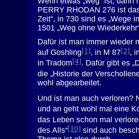
Wenn etwas „weg“ ist, dann nu
PERRY RHODAN 276 ist das d
Zeit“, in 730 sind es „Wege i
1501 „Weg ohne Wiederkehr“
Dafür ist man immer wieder m
[1]
[2]
auf Goshling
, in M 87
, 
[4]
in Tradom
. Dafür gibt es 
die „Historie der Verschollen
wohl abgearbeitet.
Und ist man auch verloren? 
und an geht wohl mal eine Ko
das Leben schon mal verlore
[10]
des Alls“
sind auch besch