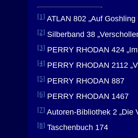
[1]
ATLAN 802 „Auf Goshling 
[2]
Silberband 38 „Verscholle
[3]
PERRY RHODAN 424 „Im Ze
[4]
PERRY RHODAN 2112 „Ver
[5]
PERRY RHODAN 887
[6]
PERRY RHODAN 1467
[7]
Autoren-Bibliothek 2 „Die
[8]
Taschenbuch 174