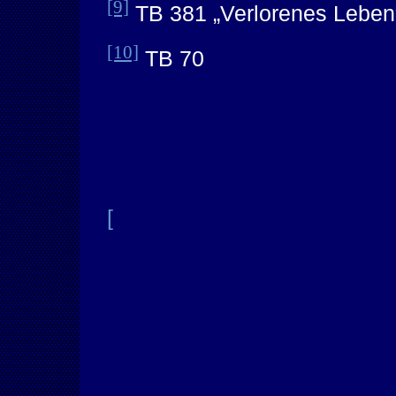
[9]
TB 381 „Verlorenes Leben
[10]
TB 70
[