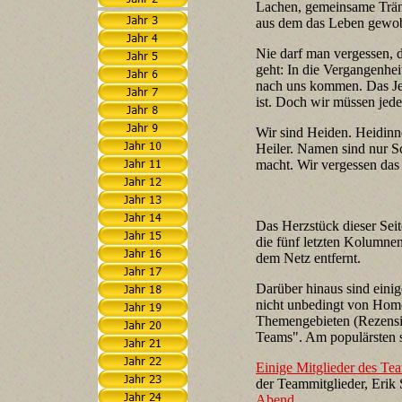
Lachen, gemeinsame Trän
aus dem das Leben gewo
Nie darf man vergessen, d
geht: In die Vergangenhei
nach uns kommen. Das Jetz
ist. Doch wir müssen jede
Wir sind Heiden. Heidinn
Heiler. Namen sind nur S
macht. Wir vergessen das 
Das Herzstück dieser Sei
die fünf letzten Kolumne
dem Netz entfernt.
Darüber hinaus sind eini
nicht unbedingt von Homo
Themengebieten (Rezensio
Teams". Am populärsten s
Einige Mitglieder des Te
der Teammitglieder, Erik
Abend.