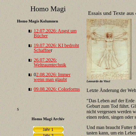
Homo Magi
Essais und Texte aus 
Homo Magis Kolumnen
12.07.2026: Angst um
Bücher
19.07.2026: KI bedroht
Schaffne
r
26.07.2026:
Weltraumtechnik
0
2.08.2026: Immer
wenn man glaubt
Leonardo da Vinci
09.08.2026: Colorforms
Letzte Änderung der Web
"Das Leben auf der Erde (
Geburt zum Tod führt. Gl
s
nicht vergessen werden 
einen reden, singen oder 
Homo Magi Archiv
Und man braucht Futter f
tasten kann, um ein Leb